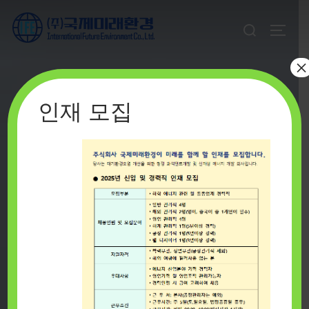
Skip
Search
to
TOGGL
for:
content
×
인재 모집