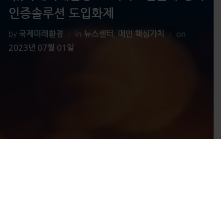
인증솔루션 도입화제
Posted
by
국제미래환경
in
뉴스센터
,
메인 핵심가치
on
on
2023년 07월 01일