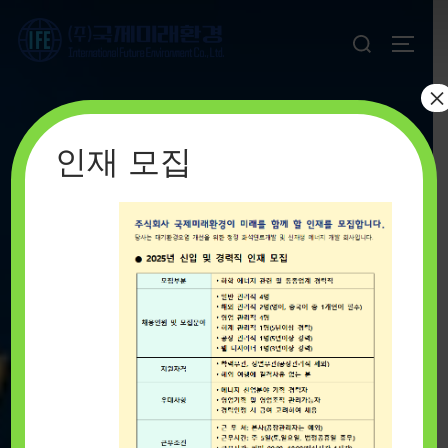
Skip
Search
to
TOGGL
for:
content
×
인재 모집