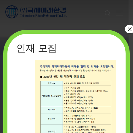
Skip
Search
to
TOGGL
for:
content
×
인재 모집