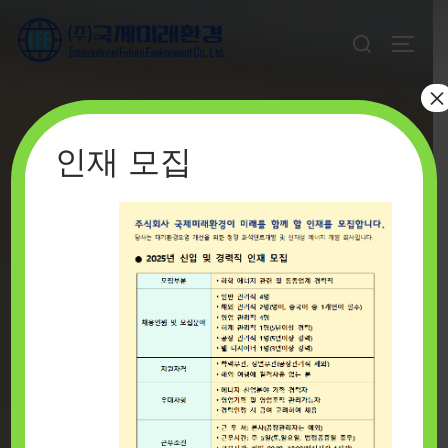
Skip
Search
to
TOGGL
for:
content
×
인재 모집